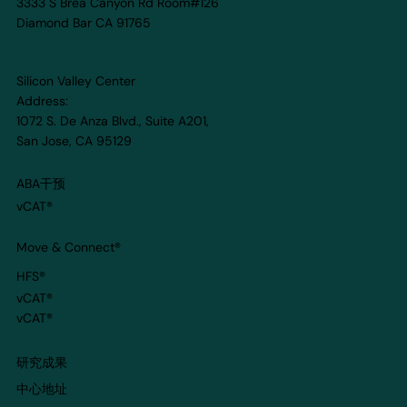
3333 S Brea Canyon Rd Room#126
Diamond Bar CA 91765
Silicon Valley Center
Address:
1072 S. De Anza Blvd., Suite A201,
San Jose, CA 95129
ABA干预
vCAT®
Move & Connect
®
HFS®
vCAT®
vCAT®
​研究成果
​中心地址